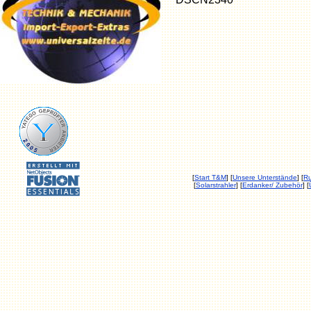
[
Start T&M
] [
Unsere Unterstände
] [
Ru
[
Solarstrahler
] [
Erdanker/ Zubehör
] [